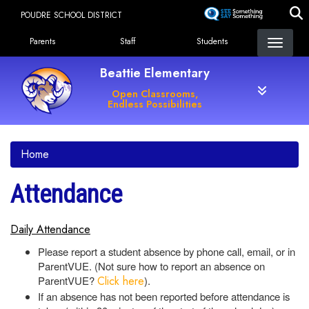
Skip
POUDRE SCHOOL DISTRICT
to
Landing Page Menu
main
Parents
Staff
Students
content
Beattie Elementary
Open Classrooms,
Endless Possibilities
Home
Attendance
Daily Attendance
Please report a student absence by phone call, email, or in
ParentVUE. (Not sure how to report an absence on
ParentVUE?
Click here
).
If an absence has not been reported before attendance is