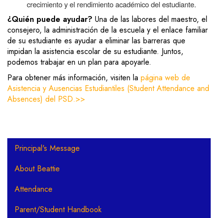
crecimiento y el rendimiento académico del estudiante.
¿Quién puede ayudar?
Una de las labores
del maestro, el
consejero, la administración de la escuela y el enlace familiar
de su estudiante es ayudar a eliminar las barreras que
impidan la asistencia escolar de su estudiante. Juntos,
podemos trabajar en un plan para apoyarle.
Para obtener más información, visiten la
página web de
Asistencia y Ausencias Estudiantiles (Student Attendance and
Absences) del PSD.>>
Main navigation
Principal's Message
About Beattie
Attendance
Parent/Student Handbook