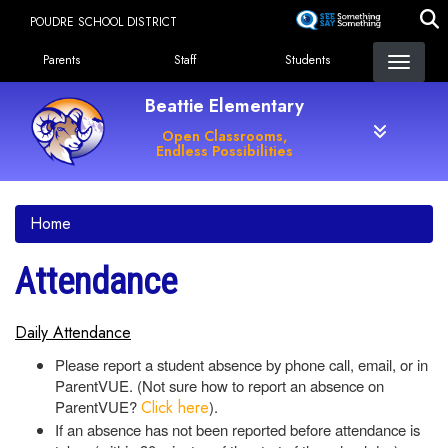
Skip
POUDRE SCHOOL DISTRICT
to
Landing Page Menu
main
Parents
Staff
Students
content
Beattie Elementary
Open Classrooms,
Endless Possibilities
Home
Attendance
Daily Attendance
Please report a student absence by phone call, email, or in
ParentVUE. (Not sure how to report an absence on
ParentVUE?
Click here
).
If an absence has not been reported before attendance is